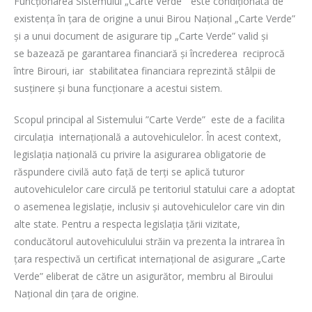
Funcționarea Sistemului „Carte Verde” este condiționată de
existența în țara de origine a unui Birou Național „Carte Verde”
și a unui document de asigurare tip „Carte Verde” valid și
se bazează pe garantarea financiară și încrederea reciprocă
între Birouri, iar stabilitatea financiara reprezintă stâlpii de
susținere și buna funcționare a acestui sistem.
Scopul principal al Sistemului ”Carte Verde” este de a facilita
circulația internațională a autovehiculelor. În acest context,
legislația națională cu privire la asigurarea obligatorie de
răspundere civilă auto față de terți se aplică tuturor
autovehiculelor care circulă pe teritoriul statului care a adoptat
o asemenea legislație, inclusiv şi autovehiculelor care vin din
alte state. Pentru a respecta legislația țării vizitate,
conducătorul autovehiculului străin va prezenta la intrarea în
țara respectivă un certificat internațional de asigurare „Carte
Verde” eliberat de către un asigurător, membru al Biroului
Național din țara de origine.