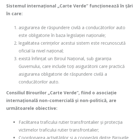
Sistemul internațional „Carte Verde” funcționează în țări
în care
:
asigurarea de răspundere civilă a conducătorilor auto
este obligatorie în baza legislației naționale;
legalitatea cerințelor acestui sistem este recunoscută
oficial la nivel naţional;
există înființat un Biroul Național, sub garanţia
Guvernului, care include toți asigurătorii care practică
asigurarea obligatorie de răspundere civilă a
conducătorilor auto.
Consiliul Birourilor „Carte Verde”,
f
iind o asociație
internațională non-comercială și non-politică
,
are
următoarele obiective:
Facilitarea traficului rutier transfrontalier și protecția
victimelor traficului rutier transfrontalier;
Coordonarea activităţilor și a cooperării dintre Birourile