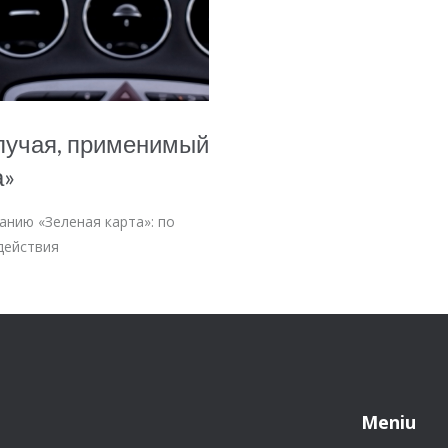
случая, применимый
а»
анию «Зеленая карта»: по
действия
Meniu